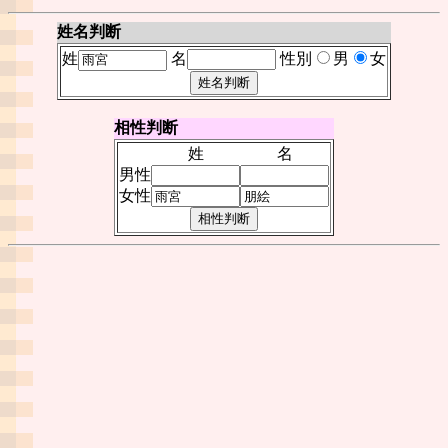
姓名判断
姓
名
性別
男
女
相性判断
姓
名
男性
女性