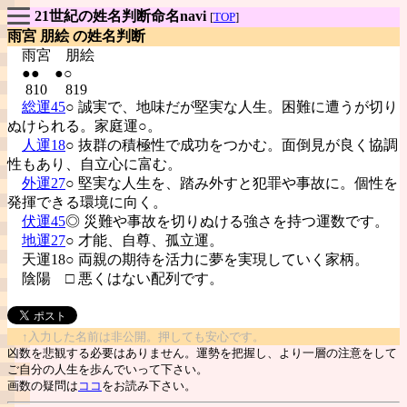
21世紀の姓名判断命名navi
[
TOP
]
雨宮 朋絵 の姓名判断
雨宮
朋絵
●● ●○
810 819
総運45
○ 誠実で、地味だが堅実な人生。困難に遭うが切り
ぬけられる。家庭運○。
人運18
○ 抜群の積極性で成功をつかむ。面倒見が良く協調
性もあり、自立心に富む。
外運27
○ 堅実な人生を、踏み外すと犯罪や事故に。個性を
発揮できる環境に向く。
伏運45
◎ 災難や事故を切りぬける強さを持つ運数です。
地運27
○ 才能、自尊、孤立運。
天運18○ 両親の期待を活力に夢を実現していく家柄。
陰陽
□ 悪くはない配列です。
↑入力した名前は非公開。押しても安心です。
凶数を悲観する必要はありません。運勢を把握し、より一層の注意をして
ご自分の人生を歩んでいって下さい。
画数の疑問は
ココ
をお読み下さい。