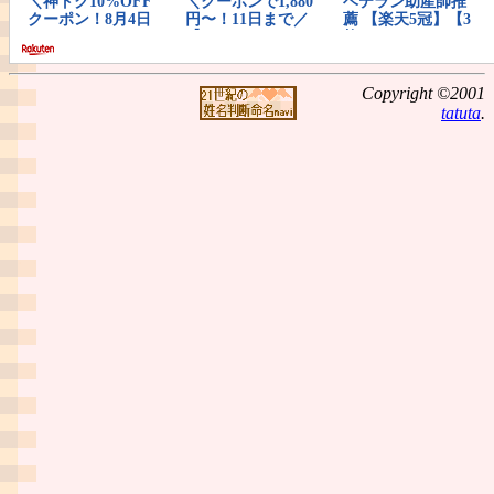
Copyright ©2001
tatuta
.