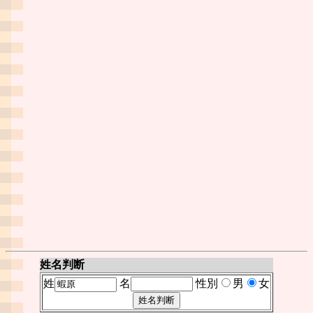
姓名判断
姓
名
性別
男
女