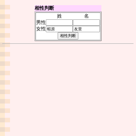
相性判断
姓
名
男性
女性