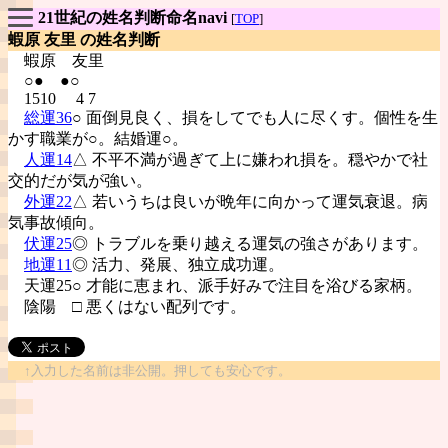
21世紀の姓名判断命名navi
[
TOP
]
蝦原 友里 の姓名判断
蝦原
友里
○● ●○
1510 4 7
総運36
○ 面倒見良く、損をしてでも人に尽くす。個性を生
かす職業が○。結婚運○。
人運14
△ 不平不満が過ぎて上に嫌われ損を。穏やかで社
交的だが気が強い。
外運22
△ 若いうちは良いが晩年に向かって運気衰退。病
気事故傾向。
伏運25
◎ トラブルを乗り越える運気の強さがあります。
地運11
◎ 活力、発展、独立成功運。
天運25○ 才能に恵まれ、派手好みで注目を浴びる家柄。
陰陽
□ 悪くはない配列です。
↑入力した名前は非公開。押しても安心です。