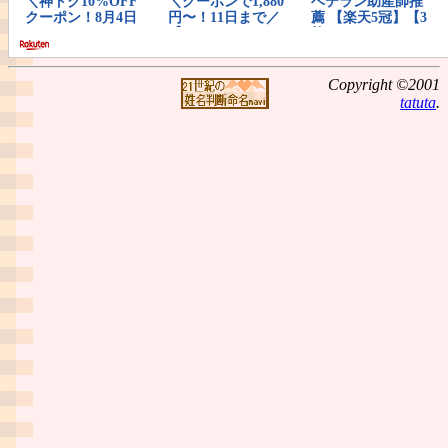
Copyright ©2001
tatuta
.