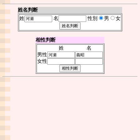
姓名判断
姓
名
性別
男
女
相性判断
姓
名
男性
女性