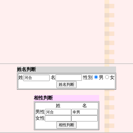
姓名判断
姓
名
性別
男
女
相性判断
姓
名
男性
女性