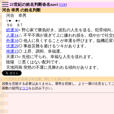
21世紀の姓名判断命名navi
[
TOP
]
河合 幸男 の姓名判断
河合
幸男
○● ●○
9 6 8 7
総運30
× 野心家で勝負好き。波乱の人生を送る。犯罪傾向
人運14
△ 不平不満が過ぎて上に嫌われ損を。穏やかで社交
外運16
◎ 他人に良くすることが幸運を呼びます。臨機応変
伏運29
◎ 事故災難を避けるツキがあります。
地運15
◎ 上昇、調和、幸福運。
天運15○ 先祖に守られ、幸福な人生を送れます。
陰陽
□ 悪くはない配列です。
天地同画 突然の不運に見舞われる傾向があります。
↑入力した名前は非公開。押しても安心です。
凶数を悲観する必要はありません。運勢を把握し、より一層の注意をして
画数の疑問は
ココ
をお読み下さい。