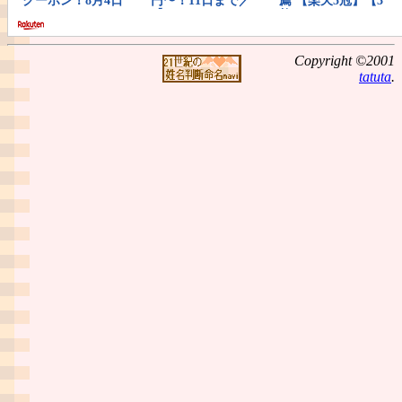
Copyright ©2001
tatuta
.