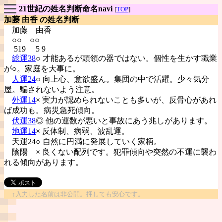
21世紀の姓名判断命名navi
[
TOP
]
加藤 由香 の姓名判断
加藤
由香
○○ ○○
519 5 9
総運38
○ 才能あるが頭領の器ではない。個性を生かす職業
が○。家庭を大事に。
人運24
○ 向上心、意欲盛ん。集団の中で活躍。少々気分
屋。騙されないよう注意。
外運14
× 実力が認められないことも多いが、反骨心があれ
ば成功も。病災急死傾向。
伏運38
◎ 他の運数が悪いと事故にあう兆しがあります。
地運14
× 反体制、病弱、波乱運。
天運24○ 自然に円満に発展していく家柄。
陰陽
× 良くない配列です。犯罪傾向や突然の不運に襲わ
れる傾向があります。
↑入力した名前は非公開。押しても安心です。