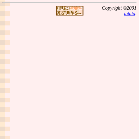
Copyright ©2001
tatuta
.