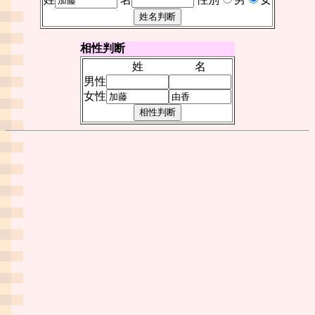
相性判断
姓
名
男性
女性