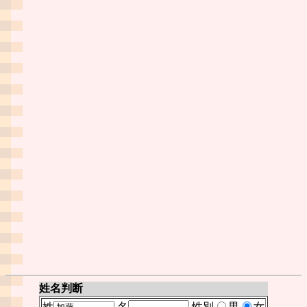
姓名判断
姓
名
性別
男
女