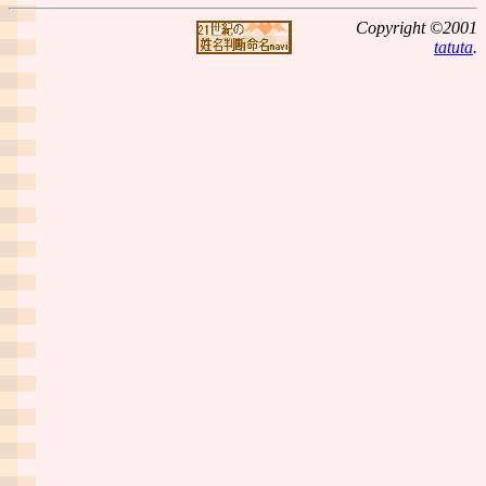
Copyright ©2001
tatuta
.