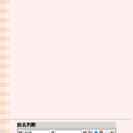
姓名判断
姓
名
性別
男
女