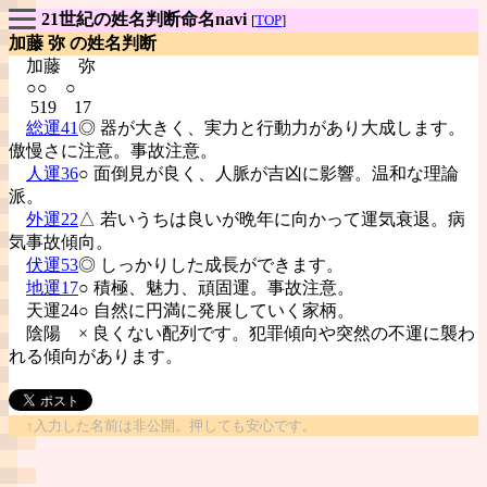
21世紀の姓名判断命名navi
[
TOP
]
加藤 弥 の姓名判断
加藤
弥
○○ ○
519 17
総運41
◎ 器が大きく、実力と行動力があり大成します。
傲慢さに注意。事故注意。
人運36
○ 面倒見が良く、人脈が吉凶に影響。温和な理論
派。
外運22
△ 若いうちは良いが晩年に向かって運気衰退。病
気事故傾向。
伏運53
◎ しっかりした成長ができます。
地運17
○ 積極、魅力、頑固運。事故注意。
天運24○ 自然に円満に発展していく家柄。
陰陽
× 良くない配列です。犯罪傾向や突然の不運に襲わ
れる傾向があります。
↑入力した名前は非公開。押しても安心です。