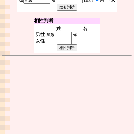
相性判断
姓
名
男性
女性