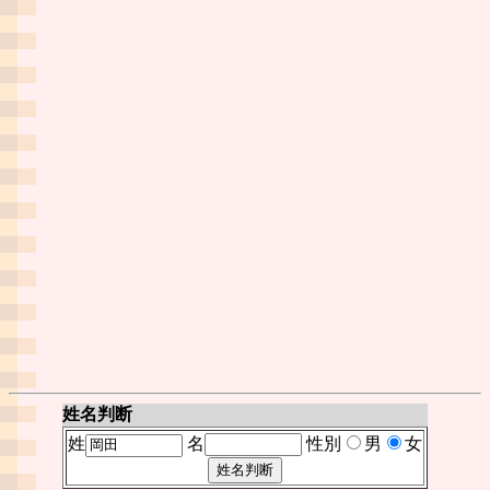
姓名判断
姓
名
性別
男
女