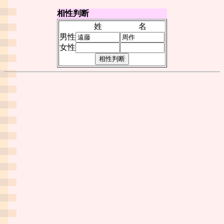
相性判断
姓
名
男性
女性