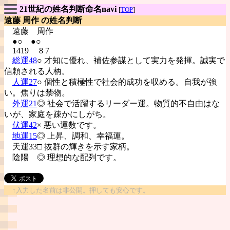
21世紀の姓名判断命名navi
[
TOP
]
遠藤 周作 の姓名判断
遠藤
周作
●○ ●○
1419 8 7
総運48
○ 才知に優れ、補佐参謀として実力を発揮。誠実で
信頼される人柄。
人運27
○ 個性と積極性で社会的成功を収める。自我が強
い。焦りは禁物。
外運21
◎ 社会で活躍するリーダー運。物質的不自由はな
いが、家庭を疎かにしがち。
伏運42
× 悪い運数です。
地運15
◎ 上昇、調和、幸福運。
天運33□ 抜群の輝きを示す家柄。
陰陽
◎ 理想的な配列です。
↑入力した名前は非公開。押しても安心です。