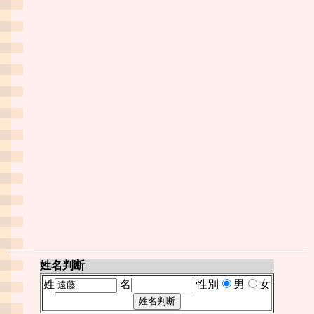
姓名判断
姓
名
性別
男
女