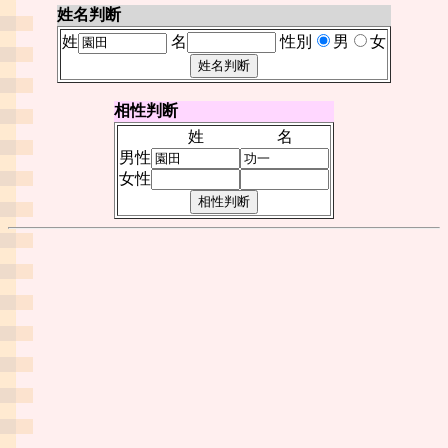
姓名判断
姓
名
性別
男
女
相性判断
姓
名
男性
女性