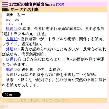
21世紀の姓名判断命名navi
[
TOP
]
園田 功一 の姓名判断
園田
功一
○○ ○○
13 5 5 1
総運24
◎ 幸運、金運に恵まれ結婚家庭運◎。強すぎる自
我はトラブルの元、注意。
人運10
× 勝負運強いが、トラブルや犯罪に関係する傾向。
プライド、虚栄心強い。
外運14
× 実力が認められないことも多いが、反骨心があれ
ば成功も。病災急死傾向。
伏運16
◎ 自分が主役になるより、他人の面倒を見て幸運
をつかみます。
地運 6
◎ 親分肌、努力、幸福運。
天運18○ 両親の期待を活力に夢を実現していく家柄。
陰陽
× 良くない配列です。犯罪傾向や突然の不運に襲わ
れる傾向があります。
↑入力した名前は非公開。押しても安心です。