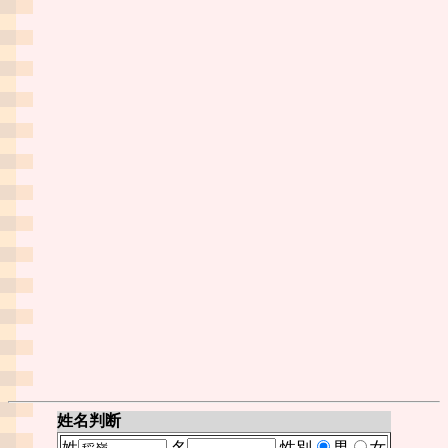
姓名判断
姓
名
性別
男
女