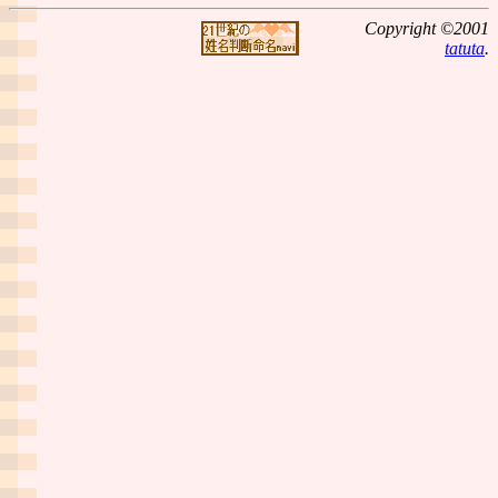
Copyright ©2001
tatuta
.