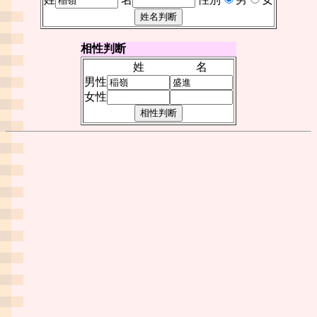
相性判断
姓
名
男性
女性