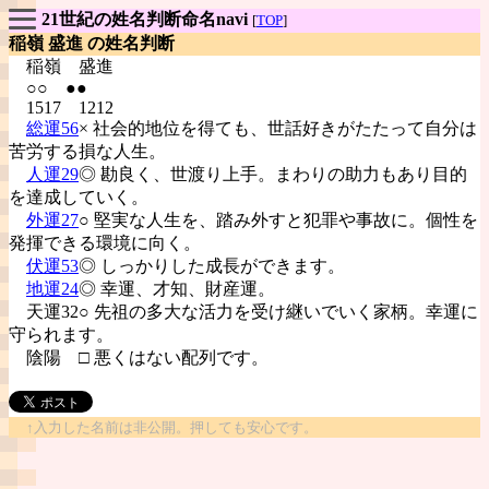
21世紀の姓名判断命名navi
[
TOP
]
稲嶺 盛進 の姓名判断
稲嶺
盛進
○○ ●●
1517 1212
総運56
× 社会的地位を得ても、世話好きがたたって自分は
苦労する損な人生。
人運29
◎ 勘良く、世渡り上手。まわりの助力もあり目的
を達成していく。
外運27
○ 堅実な人生を、踏み外すと犯罪や事故に。個性を
発揮できる環境に向く。
伏運53
◎ しっかりした成長ができます。
地運24
◎ 幸運、才知、財産運。
天運32○ 先祖の多大な活力を受け継いでいく家柄。幸運に
守られます。
陰陽
□ 悪くはない配列です。
↑入力した名前は非公開。押しても安心です。