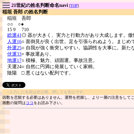
21世紀の姓名判断命名navi
[
TOP
]
稲垣 吾郎 の姓名判断
稲垣
吾郎
○○ ○●
15 9 710
総運41
◎ 器が大きく、実力と行動力があり大成します。傲
人運16
○ 面倒見が良く出世。足を引張られぬよう。まじめ
外運25
○ 自我が強く衝突しやすい。協調性を大事に。新た
伏運33
× 事故運あり。
地運17
○ 積極、魅力、頑固運。事故注意。
天運24○ 自然に円満に発展していく家柄。
陰陽
□ 悪くはない配列です。
↑入力した名前は非公開。押しても安心です。
凶数を悲観する必要はありません。運勢を把握し、より一層の注意をして
画数の疑問は
ココ
をお読み下さい。