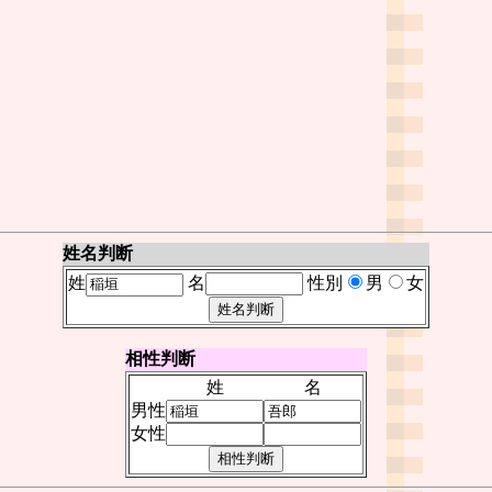
姓名判断
姓
名
性別
男
女
相性判断
姓
名
男性
女性