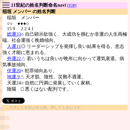
21世紀の姓名判断命名navi
[
TOP
]
稲垣 メンバー の姓名判断
稲垣
メンバー
○○ ●●●○
15 9 2 2 4 1
総運33
○ 自己顕示欲強く、大成功を掴むか非運の人生両極
端。社会運強く晩婚傾向。
人運11
◎ リーダーシップを発揮し良い結果を得る。意志
強く才能に恵まれる。
外運22
△ 若いうちは良いが晩年に向かって運気衰退。病
気事故傾向。
伏運20
× 犯罪傾向あり。
地運 9
△ 天才肌、陰性、災難不遇運。
天運24○ 自然に円満に発展していく家柄。
陰陽
□ 悪くはない配列です。
↑入力した名前は非公開。押しても安心です。