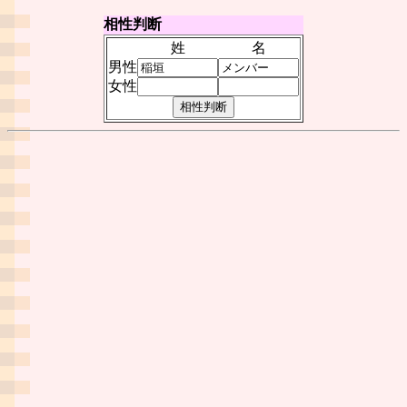
相性判断
姓
名
男性
女性