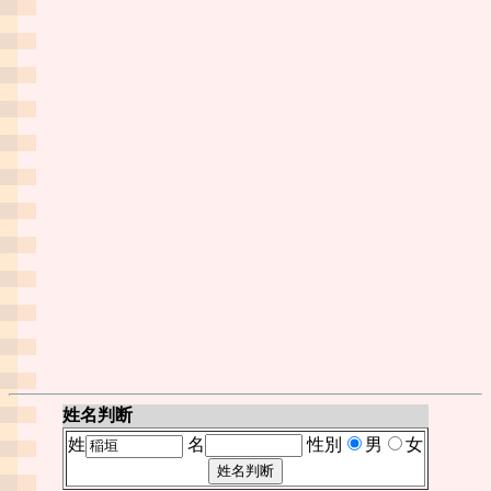
姓名判断
姓
名
性別
男
女