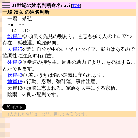
21世紀の姓名判断命名navi
[
TOP
]
一場 靖弘 の姓名判断
一場
靖弘
○● ○○
112 13 5
総運31
◎ 頭良く先見の明あり。意志も強く人の上に立つ
存在。孤独運。晩婚傾向。
人運25
○ 常に自分が中心にいたいタイプ。能力はあるので
協調性に注意すれば吉。
外運 6
◎ 幸運の持ち主。周囲の助力でより力を発揮するこ
とができます。
伏運43
◎ 若いうちは強い運気に守られます。
地運18
○ 行動、忍耐、強引運。事件注意。
天運13○ 頭脳に恵まれる。家族を大事にする家柄。
陰陽
○ 良い配列です。
↑入力した名前は非公開。押しても安心です。