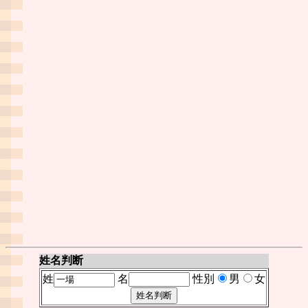
姓名判断
姓
名
性別
男
女