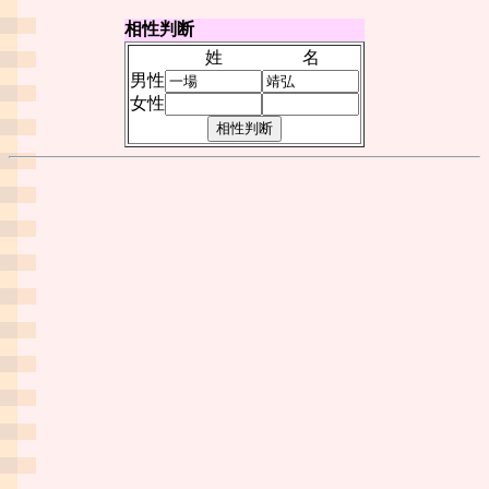
相性判断
姓
名
男性
女性