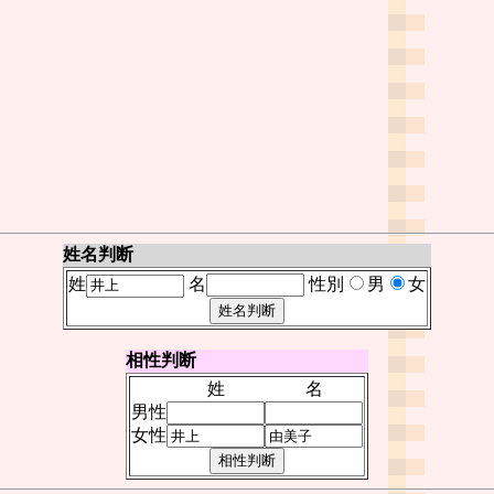
姓名判断
姓
名
性別
男
女
相性判断
姓
名
男性
女性