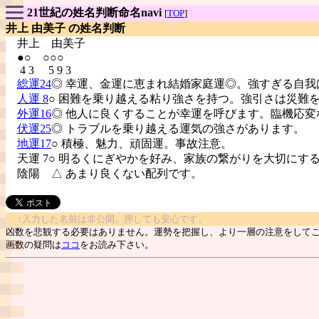
21世紀の姓名判断命名navi
[
TOP
]
井上 由美子 の姓名判断
井上
由美子
●○ ○○○
4 3 5 9 3
総運24
◎ 幸運、金運に恵まれ結婚家庭運◎。強すぎる自我
人運 8
○ 困難を乗り越える粘り強さを持つ。強引さは災難
外運16
◎ 他人に良くすることが幸運を呼びます。臨機応変
伏運25
◎ トラブルを乗り越える運気の強さがあります。
地運17
○ 積極、魅力、頑固運。事故注意。
天運 7○ 明るくにぎやかを好み、家族の繋がりを大切にす
陰陽
△ あまり良くない配列です。
↑入力した名前は非公開。押しても安心です。
凶数を悲観する必要はありません。運勢を把握し、より一層の注意をして
画数の疑問は
ココ
をお読み下さい。