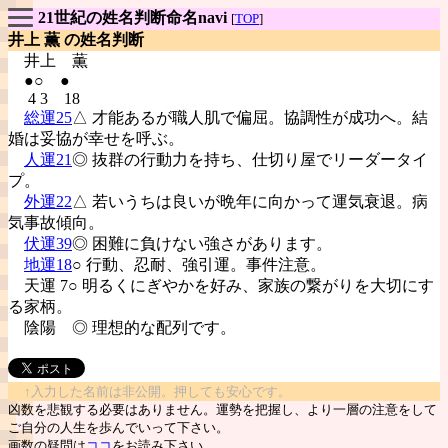
21世紀の姓名判断命名navi
[
TOP
]
井上 薫 の姓名判断
井上
薫
●○ ●
4 3 18
総運25
△ 才能あるが職人肌で偏屈。協調性が成功へ。結
婚は妥協が幸せを呼ぶ。
人運21
◎ 抜群の行動力を持ち、仕切り屋でリーダータイ
プ。
外運22
△ 若いうちは良いが晩年に向かって運気衰退。病
気事故傾向。
伏運39
◎ 困難に負けない強さがあります。
地運18
○ 行動、忍耐、強引運。事件注意。
天運 7○ 明るくにぎやかを好み、家族の繋がりを大切にす
る家柄。
陰陽
◎ 理想的な配列です。
↑入力した名前は非公開。押しても安心です。
凶数を悲観する必要はありません。運勢を把握し、より一層の注意をして
ご自分の人生を歩んでいって下さい。
画数の疑問は
ココ
をお読み下さい。