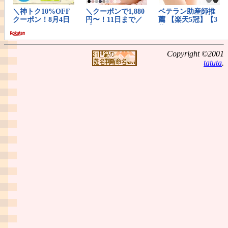
Copyright ©2001
tatuta
.