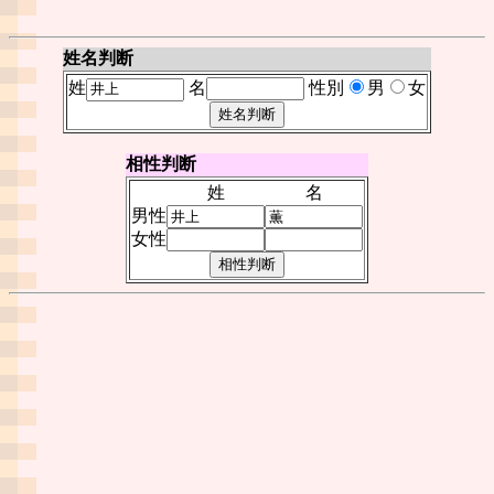
姓名判断
姓
名
性別
男
女
相性判断
姓
名
男性
女性