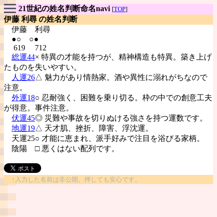
21世紀の姓名判断命名navi
[
TOP
]
伊藤 利尋 の姓名判断
伊藤
利尋
●○ ○●
619 712
総運44
× 特異の才能を持つが、精神構造も特異。築き上げ
たものを失いやすい。
人運26
△ 魅力があり情熱家。酒や異性に溺れがちなので
注意。
外運18
○ 忍耐強く、困難を乗り切る。枠の中での創意工夫
が得意。事件注意。
伏運45
◎ 災難や事故を切りぬける強さを持つ運数です。
地運19
△ 天才肌、挫折、障害、浮沈運。
天運25○ 才能に恵まれ、派手好みで注目を浴びる家柄。
陰陽
□ 悪くはない配列です。
↑入力した名前は非公開。押しても安心です。