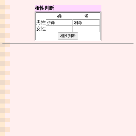
相性判断
姓
名
男性
女性