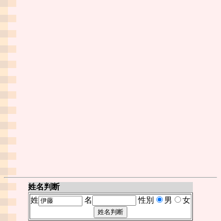
姓名判断
姓
名
性別
男
女