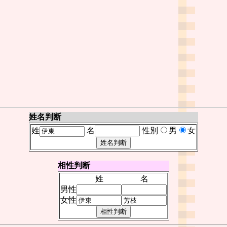
姓名判断
姓
名
性別
男
女
相性判断
姓
名
男性
女性