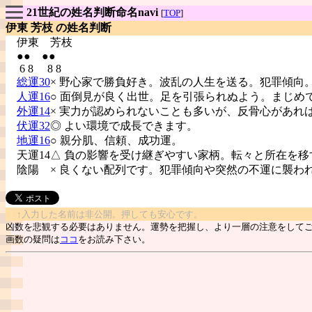
21世紀の姓名判断命名navi
[
TOP
]
伊東 芳枝 の姓名判断
伊東
芳枝
●● ●●
6 8 8 8
総運30
× 野心家で勝負好き。波乱の人生を送る。犯罪傾向
人運16
○ 面倒見が良く出世。足を引張られぬよう。まじめ
外運14
× 実力が認められないことも多いが、反骨心があれ
伏運32
◎ よい環境で成長できます。
地運16
○ 親分肌、信頼、成功運。
天運14△ 負の影響を受け継ぎやすい家柄。転々と所在を移
陰陽
× 良くない配列です。犯罪傾向や突然の不運に襲わ
↑入力した名前は非公開。押しても安心です。
凶数を悲観する必要はありません。運勢を把握し、より一層の注意をして
画数の疑問は
ココ
をお読み下さい。