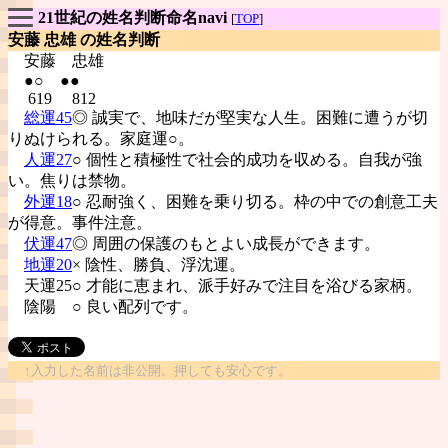
21世紀の姓名判断命名navi
[
TOP
]
安藤 忠雄 の姓名判断
安藤
忠雄
●○ ●●
619 812
総運45
◎ 誠実で、地味だが堅実な人生。困難に遭うが切
りぬけられる。家庭運○。
人運27
○ 個性と積極性で社会的成功を収める。自我が強
い。焦りは禁物。
外運18
○ 忍耐強く、困難を乗り切る。枠の中での創意工夫
が得意。事件注意。
伏運47
◎ 周囲の保護のもとよい成長ができます。
地運20
× 陰性、勝負、浮沈運。
天運25○ 才能に恵まれ、派手好みで注目を浴びる家柄。
陰陽
○ 良い配列です。
↑入力した名前は非公開。押しても安心です。