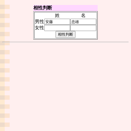
相性判断
姓
名
男性
女性