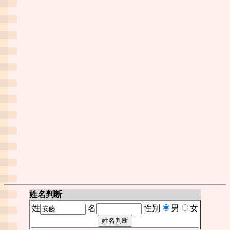
姓名判断
姓
名
性別
男
女