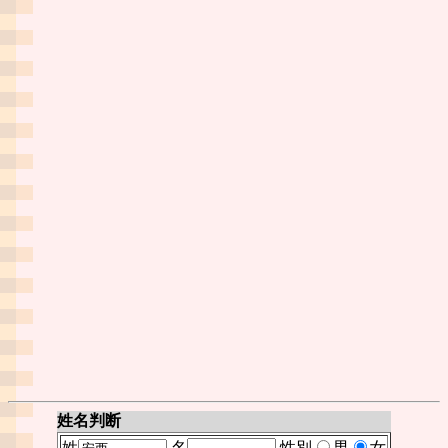
姓名判断
姓
名
性別
男
女