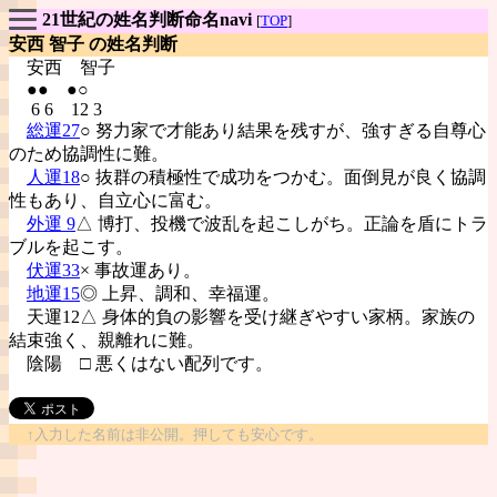
21世紀の姓名判断命名navi
[
TOP
]
安西 智子 の姓名判断
安西
智子
●● ●○
6 6 12 3
総運27
○ 努力家で才能あり結果を残すが、強すぎる自尊心
のため協調性に難。
人運18
○ 抜群の積極性で成功をつかむ。面倒見が良く協調
性もあり、自立心に富む。
外運 9
△ 博打、投機で波乱を起こしがち。正論を盾にトラ
ブルを起こす。
伏運33
× 事故運あり。
地運15
◎ 上昇、調和、幸福運。
天運12△ 身体的負の影響を受け継ぎやすい家柄。家族の
結束強く、親離れに難。
陰陽
□ 悪くはない配列です。
↑入力した名前は非公開。押しても安心です。