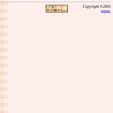
Copyright ©2001
tatuta
.