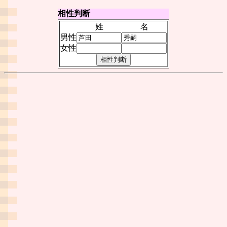
相性判断
姓
名
男性
女性