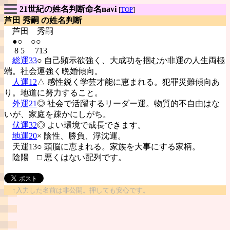
21世紀の姓名判断命名navi
[
TOP
]
芦田 秀嗣 の姓名判断
芦田
秀嗣
●○ ○○
8 5 713
総運33
○ 自己顕示欲強く、大成功を掴むか非運の人生両極
端。社会運強く晩婚傾向。
人運12
△ 感性鋭く学芸才能に恵まれる。犯罪災難傾向あ
り。地道に努力すること。
外運21
◎ 社会で活躍するリーダー運。物質的不自由はな
いが、家庭を疎かにしがち。
伏運32
◎ よい環境で成長できます。
地運20
× 陰性、勝負、浮沈運。
天運13○ 頭脳に恵まれる。家族を大事にする家柄。
陰陽
□ 悪くはない配列です。
↑入力した名前は非公開。押しても安心です。