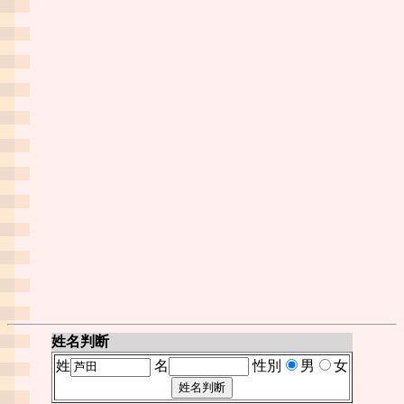
姓名判断
姓
名
性別
男
女