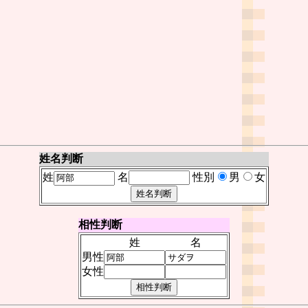
姓名判断
姓
名
性別
男
女
相性判断
姓
名
男性
女性