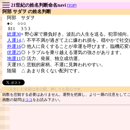
21世紀の姓名判断命名navi
[
TOP
]
阿部 サダヲ の姓名判断
阿部
サダヲ
●○ ○○○
811 3 5 3
総運30
× 野心家で勝負好き。波乱の人生を送る。犯罪傾向
人運14
△ 不平不満が過ぎて上に嫌われ損を。穏やかで社交
外運16
◎ 他人に良くすることが幸運を呼びます。臨機応変
伏運25
◎ トラブルを乗り越える運気の強さがあります。
地運11
◎ 活力、発展、独立成功運。
天運19△ 悲観的家柄。不運に見舞われやすい。
陰陽
△ あまり良くない配列です。
↑入力した名前は非公開。押しても安心です。
凶数を悲観する必要はありません。運勢を把握し、より一層の注意をして
画数の疑問は
ココ
をお読み下さい。