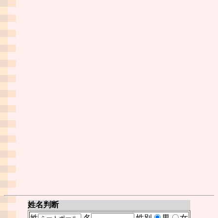
姓名判断
姓
名
性別
男
女