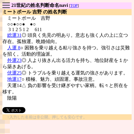
21世紀の姓名判断命名navi
[
TOP
]
ミートポール 吉野 の姓名判断
ミートポール
吉野
○○●○○● ●○
3 1 2 5 1 2 611
総運31
◎ 頭良く先見の明あり。意志も強く人の上に立つ
存在。孤独運。晩婚傾向。
人運 8
○ 困難を乗り越える粘り強さを持つ。強引さは災難
を招く。活動的理論派。
外運23
◎ 人より抜きん出る活力を持ち、地位財産を１か
ら築きあげる。
伏運25
◎ トラブルを乗り越える運気の強さがあります。
地運17
○ 積極、魅力、頑固運。事故注意。
天運14△ 負の影響を受け継ぎやすい家柄。転々と所在を
移す。
陰陽
↑入力した名前は非公開。押しても安心です。