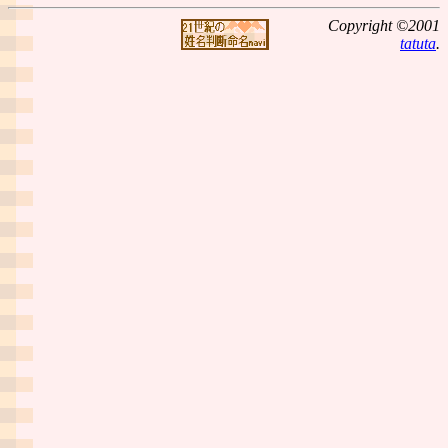
Copyright ©2001
tatuta
.