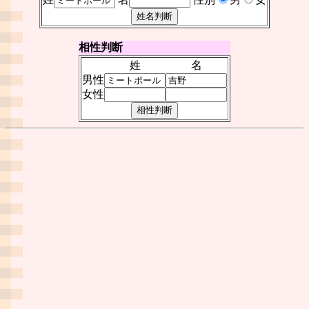
相性判断
姓
名
男性
女性