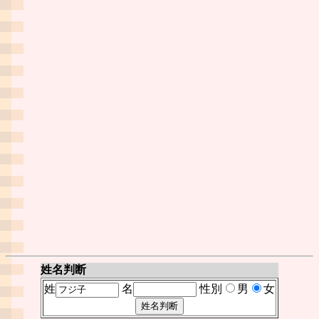
姓名判断
姓
名
性別
男
女