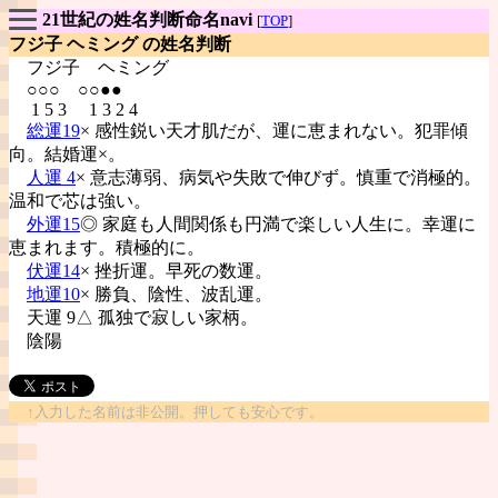
21世紀の姓名判断命名navi
[
TOP
]
フジ子 ヘミング の姓名判断
フジ子
ヘミング
○○○ ○○●●
1 5 3 1 3 2 4
総運19
× 感性鋭い天才肌だが、運に恵まれない。犯罪傾
向。結婚運×。
人運 4
× 意志薄弱、病気や失敗で伸びず。慎重で消極的。
温和で芯は強い。
外運15
◎ 家庭も人間関係も円満で楽しい人生に。幸運に
恵まれます。積極的に。
伏運14
× 挫折運。早死の数運。
地運10
× 勝負、陰性、波乱運。
天運 9△ 孤独で寂しい家柄。
陰陽
↑入力した名前は非公開。押しても安心です。