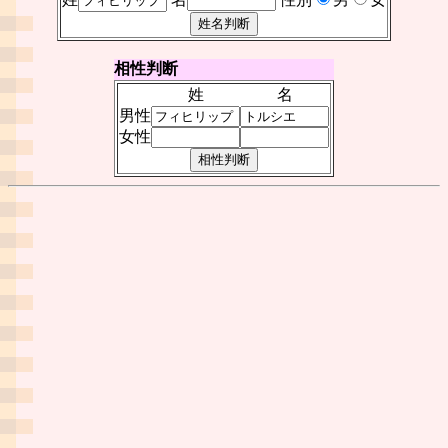
相性判断
姓
名
男性
女性