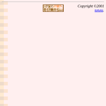
Copyright ©2001
tatuta
.