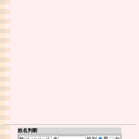
姓名判断
姓
名
性別
男
女