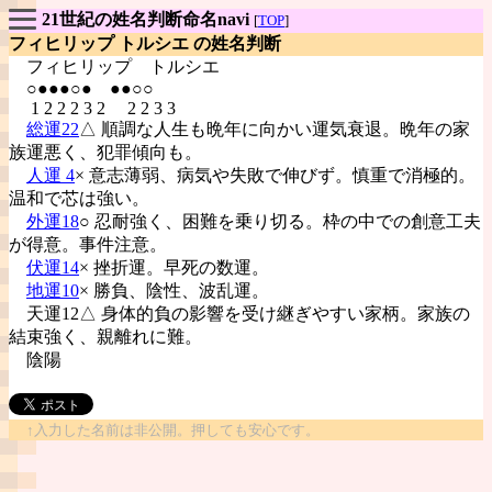
21世紀の姓名判断命名navi
[
TOP
]
フィヒリップ トルシエ の姓名判断
フィヒリップ
トルシエ
○●●●○● ●●○○
1 2 2 2 3 2 2 2 3 3
総運22
△ 順調な人生も晩年に向かい運気衰退。晩年の家
族運悪く、犯罪傾向も。
人運 4
× 意志薄弱、病気や失敗で伸びず。慎重で消極的。
温和で芯は強い。
外運18
○ 忍耐強く、困難を乗り切る。枠の中での創意工夫
が得意。事件注意。
伏運14
× 挫折運。早死の数運。
地運10
× 勝負、陰性、波乱運。
天運12△ 身体的負の影響を受け継ぎやすい家柄。家族の
結束強く、親離れに難。
陰陽
↑入力した名前は非公開。押しても安心です。