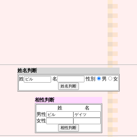
姓名判断
姓
名
性別
男
女
相性判断
姓
名
男性
女性