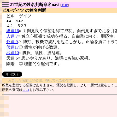
21世紀の姓名判断命名navi
[
TOP
]
ビル ゲイツ の姓名判断
ビル
ゲイツ
●● ○●○
4 2 5 2 3
総運16
○ 面倒見良く信望を得て成功。面倒見すぎで足を引
人運 7
○ 独立心旺盛で成功を得る。自由業に向く。順応性
外運 9
△ 博打、投機で波乱を起こしがち。正論を盾にトラ
伏運17
◎ 個性が伸びる数運。
地運10
× 勝負、陰性、波乱運。
天運 6○ 思いやりがあり、逆境にも強い家柄。
陰陽
◎ 理想的な配列です。
↑入力した名前は非公開。押しても安心です。
凶数を悲観する必要はありません。運勢を把握し、より一層の注意をして
画数の疑問は
ココ
をお読み下さい。