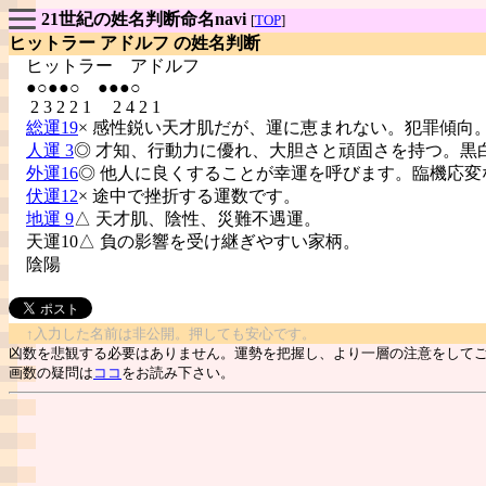
21世紀の姓名判断命名navi
[
TOP
]
ヒットラー アドルフ の姓名判断
ヒットラー
アドルフ
●○●●○ ●●●○
2 3 2 2 1 2 4 2 1
総運19
× 感性鋭い天才肌だが、運に恵まれない。犯罪傾向
人運 3
◎ 才知、行動力に優れ、大胆さと頑固さを持つ。黒
外運16
◎ 他人に良くすることが幸運を呼びます。臨機応変
伏運12
× 途中で挫折する運数です。
地運 9
△ 天才肌、陰性、災難不遇運。
天運10△ 負の影響を受け継ぎやすい家柄。
陰陽
↑入力した名前は非公開。押しても安心です。
凶数を悲観する必要はありません。運勢を把握し、より一層の注意をして
画数の疑問は
ココ
をお読み下さい。