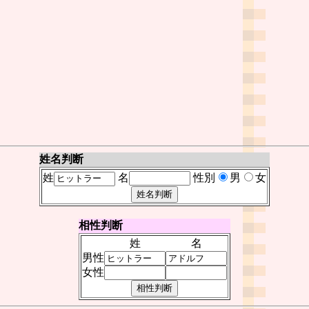
姓名判断
姓
名
性別
男
女
相性判断
姓
名
男性
女性