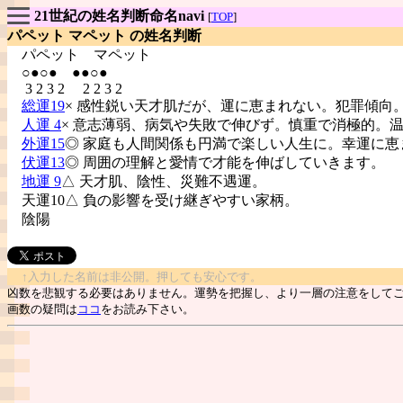
21世紀の姓名判断命名navi
[
TOP
]
パペット マペット の姓名判断
パペット
マペット
○●○● ●●○●
3 2 3 2 2 2 3 2
総運19
× 感性鋭い天才肌だが、運に恵まれない。犯罪傾向
人運 4
× 意志薄弱、病気や失敗で伸びず。慎重で消極的。
外運15
◎ 家庭も人間関係も円満で楽しい人生に。幸運に恵
伏運13
◎ 周囲の理解と愛情で才能を伸ばしていきます。
地運 9
△ 天才肌、陰性、災難不遇運。
天運10△ 負の影響を受け継ぎやすい家柄。
陰陽
↑入力した名前は非公開。押しても安心です。
凶数を悲観する必要はありません。運勢を把握し、より一層の注意をして
画数の疑問は
ココ
をお読み下さい。