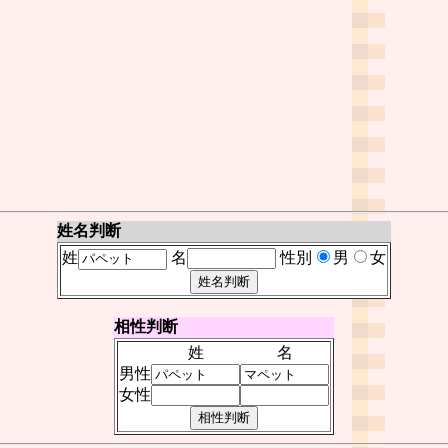
姓名判断
姓
名
性別
男
女
相性判断
姓
名
男性
女性