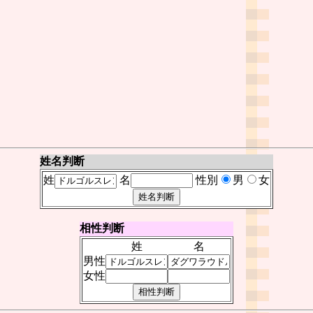
姓名判断
姓
名
性別
男
女
相性判断
姓
名
男性
女性