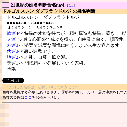
21世紀の姓名判断命名navi
[
TOP
]
ドルゴルスレン ダグワラウドルジ の姓名判断
ドルゴルスレン
ダグワラウドルジ
●●●●●○● ○●●●○●●○
4 2 4 2 2 1 2 5 4 2 2 3 4 2 5
総運44
× 特異の才能を持つが、精神構造も特異。築き上げ
人運 7
○ 独立心旺盛で成功を得る。自由業に向く。順応性
外運37
○ 堅実で誠実な環境に向く。よい人生が送れます。
伏運34
× 悪い運数です。
地運27
○ 才能、自尊、孤立運。
天運17○ 開拓精神で発展していく家柄。
陰陽
↑入力した名前は非公開。押しても安心です。
凶数を悲観する必要はありません。運勢を把握し、より一層の注意をして
画数の疑問は
ココ
をお読み下さい。