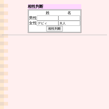
相性判断
姓
名
男性
女性