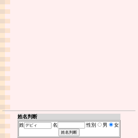
姓名判断
姓
名
性別
男
女