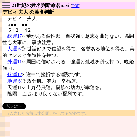
21世紀の姓名判断命名navi
[
TOP
]
デビィ 夫人 の姓名判断
デビィ
夫人
○●● ●●
5 4 2 4 2
総運17
○ 華がある個性派。自我強く意志を曲げない。協調
性も大事に。事故注意。
人運 6
◎ 世話好きで信望を得て、名誉ある地位を得る。美
的センスと創造性を持つ。
外運11
○ 周囲に信頼される。強運と孤独を併せ持つ。晩婚
傾向。
伏運12
× 途中で挫折する運数です。
地運 6
◎ 親分肌、努力、幸福運。
天運11○ 上昇発展運。親族の助力が幸運を。
陰陽
△ あまり良くない配列です。
↑入力した名前は非公開。押しても安心です。