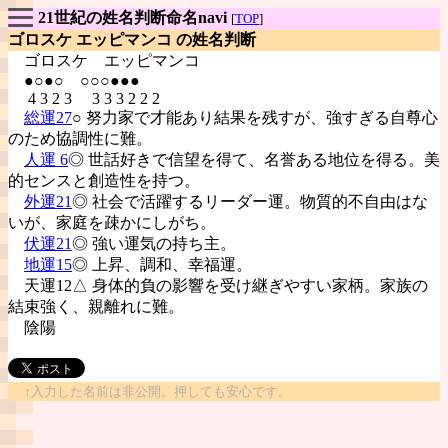
21世紀の姓名判断命名navi
[
TOP
]
ゴロスケ エッピマンコ の姓名判断
ゴロスケ
エッピマンコ
●○●○ ○○○●●●
4 3 2 3 3 3 3 2 2 2
総運27
○ 努力家で才能あり結果を残すが、強すぎる自尊心
のため協調性に難。
人運 6
◎ 世話好きで信望を得て、名誉ある地位を得る。美
的センスと創造性を持つ。
外運21
◎ 社会で活躍するリーダー運。物質的不自由はな
いが、家庭を疎かにしがち。
伏運21
◎ 強い運気の持ち主。
地運15
◎ 上昇、調和、幸福運。
天運12△ 身体的負の影響を受け継ぎやすい家柄。家族の
結束強く、親離れに難。
陰陽
↑入力した名前は非公開。押しても安心です。