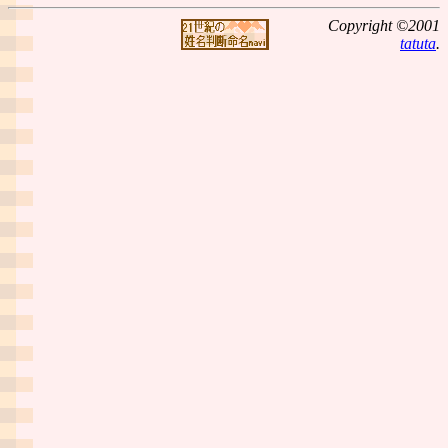
Copyright ©2001
tatuta
.