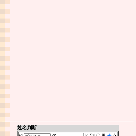
姓名判断
姓
名
性別
男
女