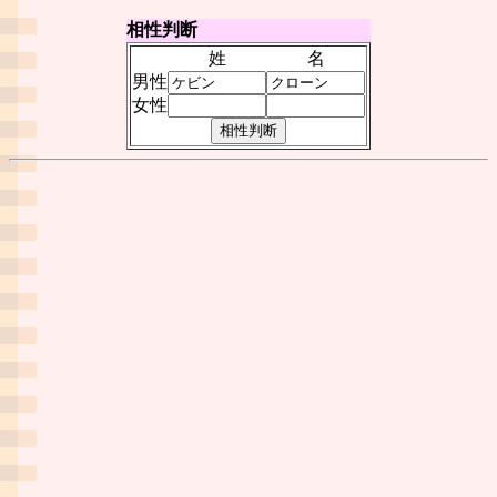
相性判断
姓
名
男性
女性