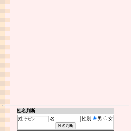
姓名判断
姓
名
性別
男
女