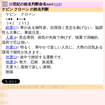
21世紀の姓名判断命名navi
[
TOP
]
ケビン クローン の姓名判断
ケビン
クローン
○●● ●○○●
3 4 2 2 3 1 2
総運17
○ 華がある個性派。自我強く意志を曲げない。協調
性も大事に。事故注意。
人運 4
× 意志薄弱、病気や失敗で伸びず。慎重で消極的。
温和で芯は強い。
外運13
○ 明るく、華やかで楽しい人生に。大勢の活気ある
環境で個性が生きます。
伏運12
× 途中で挫折する運数です。
地運 8
○ 努力、忍耐、達成運。
天運 9△ 孤独で寂しい家柄。
陰陽
↑入力した名前は非公開。押しても安心です。