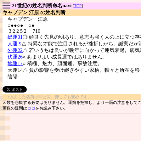
21世紀の姓名判断命名navi
[
TOP
]
キャプデン 江原 の姓名判断
キャプデン
江原
○●●○● ○●
3 2 2 5 2 710
総運31
◎ 頭良く先見の明あり。意志も強く人の上に立つ存
人運 9
△ 特異な才能で注目されるが挫折しがち。誠実だが
外運22
△ 若いうちは良いが晩年に向かって運気衰退。病気
伏運26
× あまりよい成長運ではありません。
地運17
○ 積極、魅力、頑固運。事故注意。
天運14△ 負の影響を受け継ぎやすい家柄。転々と所在を移
陰陽
↑入力した名前は非公開。押しても安心です。
凶数を悲観する必要はありません。運勢を把握し、より一層の注意をして
画数の疑問は
ココ
をお読み下さい。