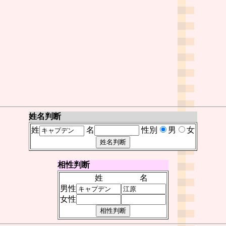
姓名判断
姓
名
性別
男
女
相性判断
姓
名
男性
女性