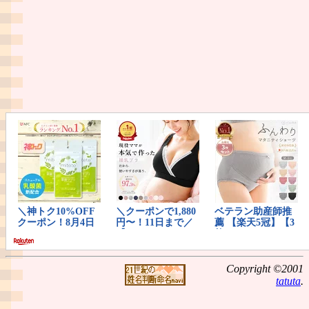
Copyright ©2001
tatuta
.