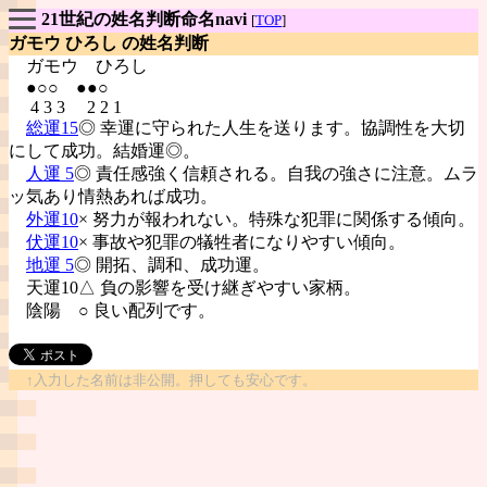
21世紀の姓名判断命名navi
[
TOP
]
ガモウ ひろし の姓名判断
ガモウ
ひろし
●○○ ●●○
4 3 3 2 2 1
総運15
◎ 幸運に守られた人生を送ります。協調性を大切
にして成功。結婚運◎。
人運 5
◎ 責任感強く信頼される。自我の強さに注意。ムラ
ッ気あり情熱あれば成功。
外運10
× 努力が報われない。特殊な犯罪に関係する傾向。
伏運10
× 事故や犯罪の犠牲者になりやすい傾向。
地運 5
◎ 開拓、調和、成功運。
天運10△ 負の影響を受け継ぎやすい家柄。
陰陽
○ 良い配列です。
↑入力した名前は非公開。押しても安心です。