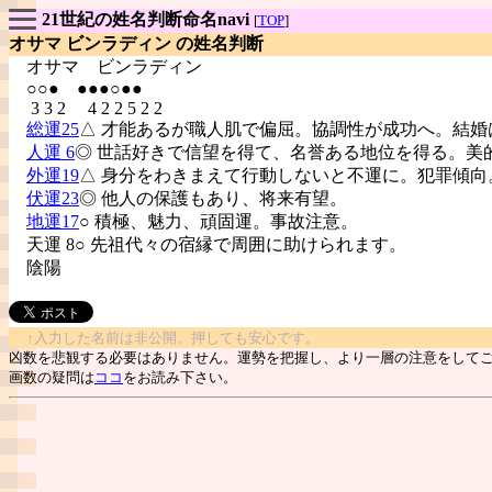
21世紀の姓名判断命名navi
[
TOP
]
オサマ ビンラディン の姓名判断
オサマ
ビンラディン
○○● ●●●○●●
3 3 2 4 2 2 5 2 2
総運25
△ 才能あるが職人肌で偏屈。協調性が成功へ。結婚
人運 6
◎ 世話好きで信望を得て、名誉ある地位を得る。美
外運19
△ 身分をわきまえて行動しないと不運に。犯罪傾向
伏運23
◎ 他人の保護もあり、将来有望。
地運17
○ 積極、魅力、頑固運。事故注意。
天運 8○ 先祖代々の宿縁で周囲に助けられます。
陰陽
↑入力した名前は非公開。押しても安心です。
凶数を悲観する必要はありません。運勢を把握し、より一層の注意をして
画数の疑問は
ココ
をお読み下さい。