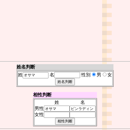
姓名判断
姓
名
性別
男
女
相性判断
姓
名
男性
女性