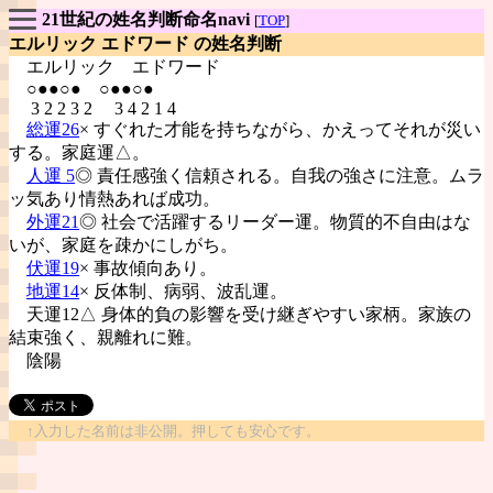
21世紀の姓名判断命名navi
[
TOP
]
エルリック エドワード の姓名判断
エルリック
エドワード
○●●○● ○●●○●
3 2 2 3 2 3 4 2 1 4
総運26
× すぐれた才能を持ちながら、かえってそれが災い
する。家庭運△。
人運 5
◎ 責任感強く信頼される。自我の強さに注意。ムラ
ッ気あり情熱あれば成功。
外運21
◎ 社会で活躍するリーダー運。物質的不自由はな
いが、家庭を疎かにしがち。
伏運19
× 事故傾向あり。
地運14
× 反体制、病弱、波乱運。
天運12△ 身体的負の影響を受け継ぎやすい家柄。家族の
結束強く、親離れに難。
陰陽
↑入力した名前は非公開。押しても安心です。