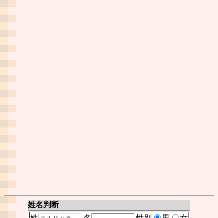
姓名判断
姓
名
性別
男
女