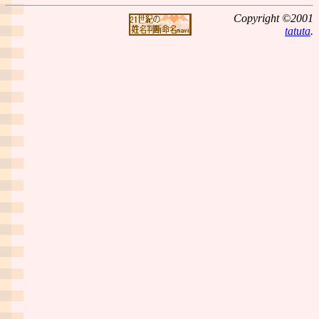
Copyright ©2001
tatuta
.