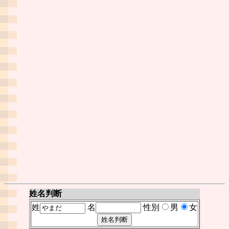
姓名判断
姓
名
性別
男
女