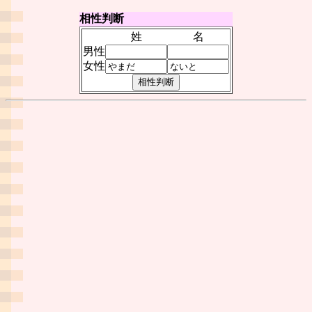
相性判断
姓
名
男性
女性