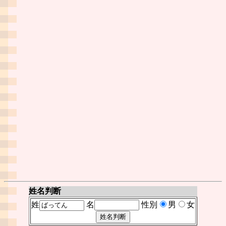
姓名判断
姓
名
性別
男
女