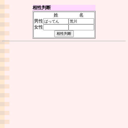
相性判断
姓
名
男性
女性