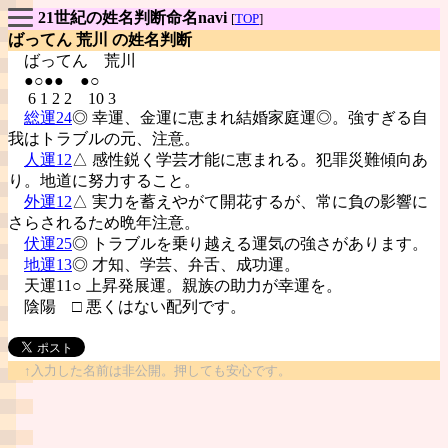
21世紀の姓名判断命名navi
[
TOP
]
ばってん 荒川 の姓名判断
ばってん
荒川
●○●● ●○
6 1 2 2 10 3
総運24
◎ 幸運、金運に恵まれ結婚家庭運◎。強すぎる自
我はトラブルの元、注意。
人運12
△ 感性鋭く学芸才能に恵まれる。犯罪災難傾向あ
り。地道に努力すること。
外運12
△ 実力を蓄えやがて開花するが、常に負の影響に
さらされるため晩年注意。
伏運25
◎ トラブルを乗り越える運気の強さがあります。
地運13
◎ 才知、学芸、弁舌、成功運。
天運11○ 上昇発展運。親族の助力が幸運を。
陰陽
□ 悪くはない配列です。
↑入力した名前は非公開。押しても安心です。