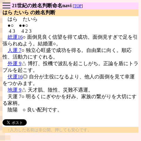
21世紀の姓名判断命名navi
[
TOP
]
はら たいら の姓名判断
はら
たいら
●○ ●●○
4 3 4 2 3
総運16
○ 面倒見良く信望を得て成功。面倒見すぎで足を引
張られぬよう。結婚運○。
人運 7
○ 独立心旺盛で成功を得る。自由業に向く。順応
性、活動力にすぐれる。
外運 9
△ 博打、投機で波乱を起こしがち。正論を盾にトラ
ブルを起こす。
伏運16
◎ 自分が主役になるより、他人の面倒を見て幸運
をつかみます。
地運 9
△ 天才肌、陰性、災難不遇運。
天運 7○ 明るくにぎやかを好み、家族の繋がりを大切にす
る家柄。
陰陽
○ 良い配列です。
↑入力した名前は非公開。押しても安心です。