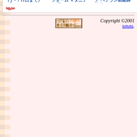
Copyright ©2001
tatuta
.