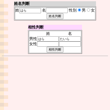
姓名判断
姓
名
性別
男
女
相性判断
姓
名
男性
女性