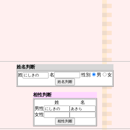
姓名判断
姓
名
性別
男
女
相性判断
姓
名
男性
女性