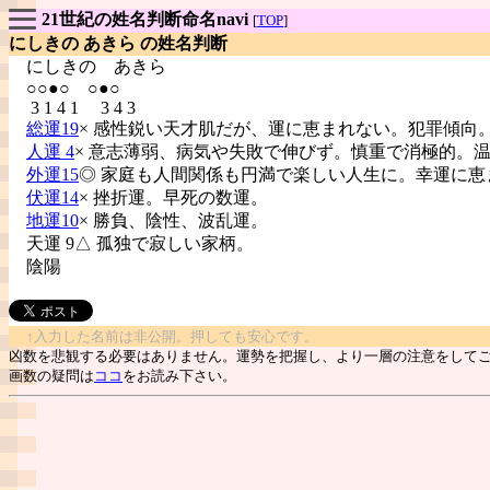
21世紀の姓名判断命名navi
[
TOP
]
にしきの あきら の姓名判断
にしきの
あきら
○○●○ ○●○
3 1 4 1 3 4 3
総運19
× 感性鋭い天才肌だが、運に恵まれない。犯罪傾向
人運 4
× 意志薄弱、病気や失敗で伸びず。慎重で消極的。
外運15
◎ 家庭も人間関係も円満で楽しい人生に。幸運に恵
伏運14
× 挫折運。早死の数運。
地運10
× 勝負、陰性、波乱運。
天運 9△ 孤独で寂しい家柄。
陰陽
↑入力した名前は非公開。押しても安心です。
凶数を悲観する必要はありません。運勢を把握し、より一層の注意をして
画数の疑問は
ココ
をお読み下さい。