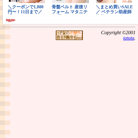
Copyright ©2001
tatuta
.