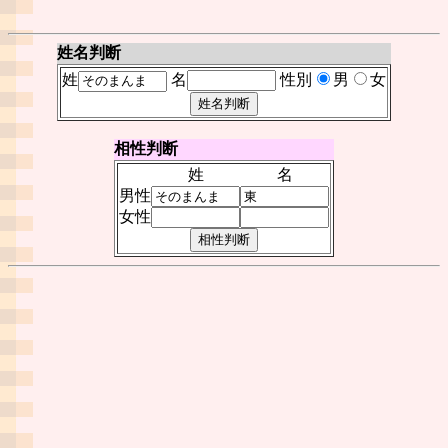
姓名判断
姓
名
性別
男
女
相性判断
姓
名
男性
女性