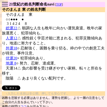
21世紀の姓名判断命名navi
[
TOP
]
そのまんま 東 の姓名判断
そのまんま
東
○○●●● ●
3 1 4 2 4 8
総運22
△ 順調な人生も晩年に向かい運気衰退。晩年の家
族運悪く、犯罪傾向も。
人運12
△ 感性鋭く学芸才能に恵まれる。犯罪災難傾向あ
り。地道に努力すること。
外運18
○ 忍耐強く、困難を乗り切る。枠の中での創意工夫
が得意。事件注意。
伏運20
× 犯罪傾向あり。
地運 8
○ 努力、忍耐、達成運。
天運14△ 負の影響を受け継ぎやすい家柄。転々と所在を
移す。
陰陽
△ あまり良くない配列です。
↑入力した名前は非公開。押しても安心です。
凶数を悲観する必要はありません。運勢を把握し、より一層の注意をして
ご自分の人生を歩んでいって下さい。
画数の疑問は
ココ
をお読み下さい。