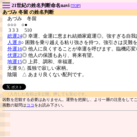
21世紀の姓名判断命名navi
[
TOP
]
あづみ 冬留 の姓名判断
あづみ
冬留
○○○ ○●
3 3 3 510
総運24
◎ 幸運、金運に恵まれ結婚家庭運◎。強すぎる自我
人運 8
○ 困難を乗り越える粘り強さを持つ。強引さは災難
外運16
◎ 他人に良くすることが幸運を呼びます。臨機応変
伏運23
◎ 他人の保護もあり、将来有望。
地運15
◎ 上昇、調和、幸福運。
天運 9△ 孤独で寂しい家柄。
陰陽
△ あまり良くない配列です。
↑入力した名前は非公開。押しても安心です。
凶数を悲観する必要はありません。運勢を把握し、より一層の注意をして
画数の疑問は
ココ
をお読み下さい。