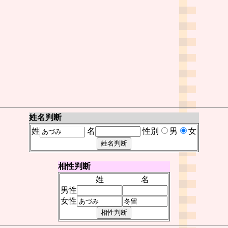
姓名判断
姓
名
性別
男
女
相性判断
姓
名
男性
女性