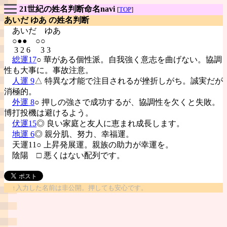
21世紀の姓名判断命名navi
[
TOP
]
あいだ ゆあ の姓名判断
あいだ
ゆあ
○●● ○○
3 2 6 3 3
総運17
○ 華がある個性派。自我強く意志を曲げない。協調
性も大事に。事故注意。
人運 9
△ 特異な才能で注目されるが挫折しがち。誠実だが
消極的。
外運 8
○ 押しの強さで成功するが、協調性を欠くと失敗。
博打投機は避けるよう。
伏運15
◎ 良い家庭と友人に恵まれ成長します。
地運 6
◎ 親分肌、努力、幸福運。
天運11○ 上昇発展運。親族の助力が幸運を。
陰陽
□ 悪くはない配列です。
↑入力した名前は非公開。押しても安心です。