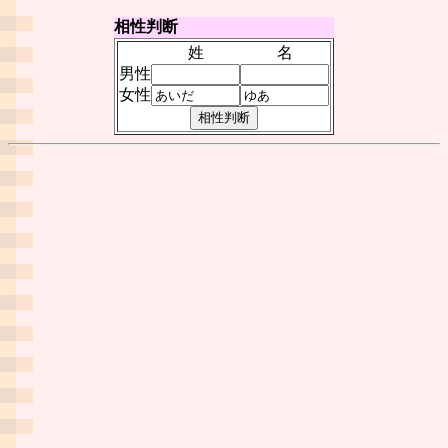
相性判断
姓
名
男性
女性