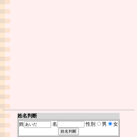
姓名判断
姓
名
性別
男
女