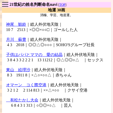
21世紀の姓名判断命名navi
[
TOP
]
地運 38画
消極、学芸、地道運。
神尾
観鈴
｜総人外伏地天陰｜
10 7 2513｜×◎◎×○○□｜ゴールした人
月川
蘇豊
｜総人外伏地天陰｜
4 3 2018｜◎◎△◎○○○｜SOHO'Sグループ社長
子供はパパとママの
愛の結晶
｜総人外伏地天陰｜
3 8 4 3 3 2 2 2 1 13 11212｜◎△◎◎○△ ｜セックス
東山
絵理沙
｜総人外伏地天陰｜
8 3 1911 8｜×△○×○○△｜赤ちゃん
オマーン
コく際空港
｜総人外伏地天陰｜
3 2 1 2 2 114 813｜××△×○○ ｜クサイ空港
有松たかし大会
｜総人外伏地天陰｜
6 8 4 3 1 313｜○◎◎×○△ ｜芸人