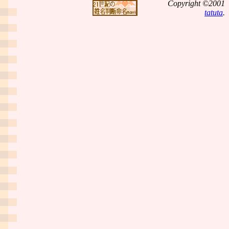
Copyright ©2001
tatuta
.