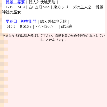
博麗
霊夢
｜総人外伏地天陰｜
1219 2414｜△□△◎○○○｜東方シリーズの主人公 博麗
神社の巫女
早稲田
柳右衛門
｜総人外伏地天陰｜
615 5 9 516 8｜×△×◎○△ ｜政治家
不適当な名前は読み飛ばして下さい。自動収集のため不純物が混入してい
ることがあります。