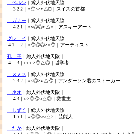
ベルン
｜総人外伏地天陰｜
3 2 2｜○◎××○△□｜スイスの首都
ガナー
｜総人外伏地天陰｜
4 2 1｜○×◎◎○△○｜アスキーアート
グレ
イ
｜総人外伏地天陰｜
4 1 2｜○◎◎◎×○◎｜アーティスト
孔
子
｜総人外伏地天陰｜
4 3｜○○○×◎△◎｜哲学者
スミス
｜総人外伏地天陰｜
2 3 2｜○×◎×○△◎｜アンダーソン君のストーカー
ネオ
｜総人外伏地天陰｜
4 3｜○×◎◎○△◎｜救世主
しずく
｜総人外伏地天陰｜
1 5 1｜○◎◎○○△×｜芸能人
たか
｜総人外伏地天陰｜