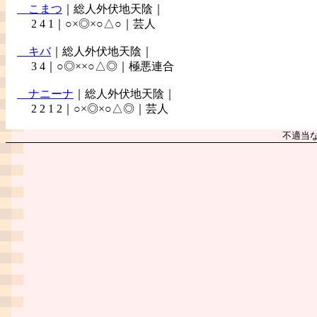
こまつ
｜総人外伏地天陰｜
2 4 1｜○×◎×○△○｜芸人
キバ
｜総人外伏地天陰｜
3 4｜○◎××○△◎｜極悪連合
ナニーナ
｜総人外伏地天陰｜
2 2 1 2｜○×◎×○△◎｜芸人
不適当