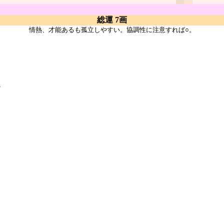
総運 7画
情熱、才能あるも孤立しやすい。協調性に注意すれば○。
ア