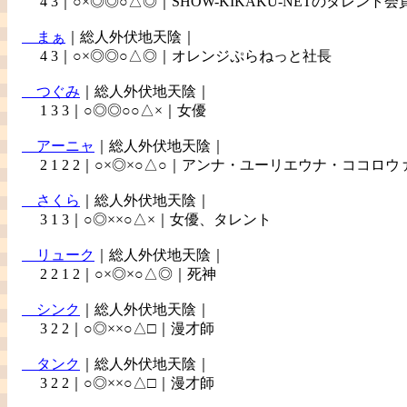
4 3｜○×◎◎○△◎｜SHOW-KIKAKU-NETのタレント会
まぁ
｜総人外伏地天陰｜
4 3｜○×◎◎○△◎｜オレンジぷらねっと社長
つぐみ
｜総人外伏地天陰｜
1 3 3｜○◎◎○○△×｜女優
アーニャ
｜総人外伏地天陰｜
2 1 2 2｜○×◎×○△○｜アンナ・ユーリエウナ・ココロウ
さくら
｜総人外伏地天陰｜
3 1 3｜○◎××○△×｜女優、タレント
リューク
｜総人外伏地天陰｜
2 2 1 2｜○×◎×○△◎｜死神
シンク
｜総人外伏地天陰｜
3 2 2｜○◎××○△□｜漫才師
タンク
｜総人外伏地天陰｜
3 2 2｜○◎××○△□｜漫才師