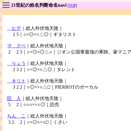
21世紀の姓名判断命名navi
[
TOP
]
ヒデ
｜総人外伏地天陰｜
2 5｜○×◎×○△◎｜ギタリスト
マ
クベ
｜総人外伏地天陰｜
2 2 3｜○×◎×◎△○｜ジオン公国軍最強の軍師。壷マニ
りょう
｜総人外伏地天陰｜
2 3 2｜○×◎×○△◎｜タレント
キリト
｜総人外伏地天陰｜
3 2 2｜○◎××○△□｜PIERROTのボーカル
巨
人
｜総人外伏地天陰｜
5 2｜○○○××○◎｜読売
ちん
こ
｜総人外伏地天陰｜
3 2 2｜○×◎○×○□｜くさい