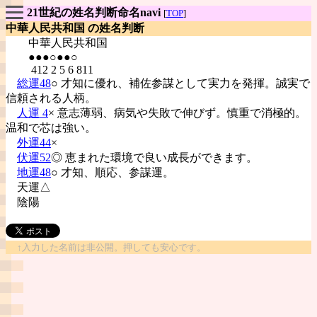
21世紀の姓名判断命名navi
[
TOP
]
中華人民共和国 の姓名判断
中華人民共和国
●●●○●●○
412 2 5 6 811
総運48
○ 才知に優れ、補佐参謀として実力を発揮。誠実で
信頼される人柄。
人運 4
× 意志薄弱、病気や失敗で伸びず。慎重で消極的。
温和で芯は強い。
外運44
×
伏運52
◎ 恵まれた環境で良い成長ができます。
地運48
○ 才知、順応、参謀運。
天運△
陰陽
↑入力した名前は非公開。押しても安心です。