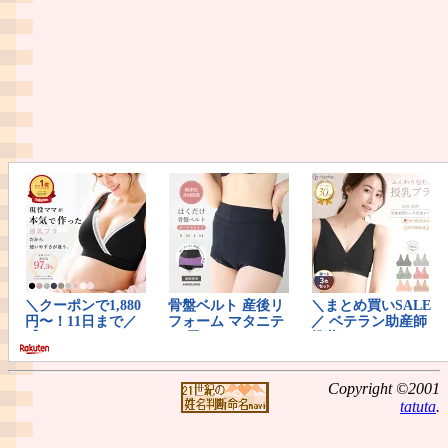
Copyright ©2001
tatuta
.