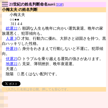
21世紀の姓名判断命名navi
[
TOP
]
小梅太夫 の姓名判断
小梅太夫
○○●●
311 4 4
総運22
△ 順調な人生も晩年に向かい運気衰退。晩年の家
族運悪く、犯罪傾向も。
人運 3
◎ 才知、行動力に優れ、大胆さと頑固さを持つ。黒
白ハッキリした性格。
外運19
△ 身分をわきまえて行動しないと不運に。犯罪傾
向。
伏運25
◎ トラブルを乗り越える運気の強さがあります。
地運22
△ 見栄、薄弱挫折、晩年衰退運。
天運△
陰陽
□ 悪くはない配列です。
↑入力した名前は非公開。押しても安心です。