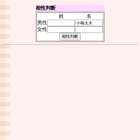
相性判断
姓
名
男性
女性