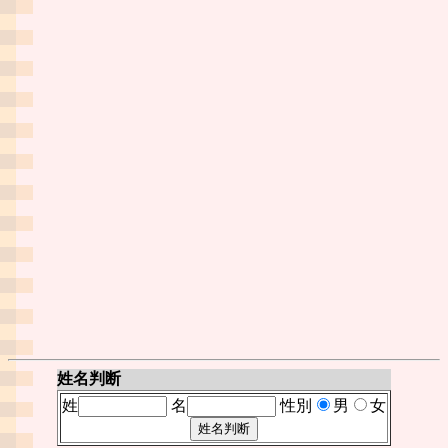
姓名判断
姓
名
性別
男
女