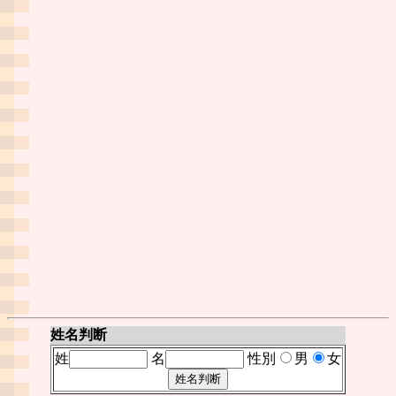
姓名判断
姓
名
性別
男
女