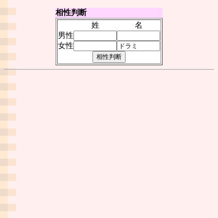
相性判断
姓
名
男性
女性