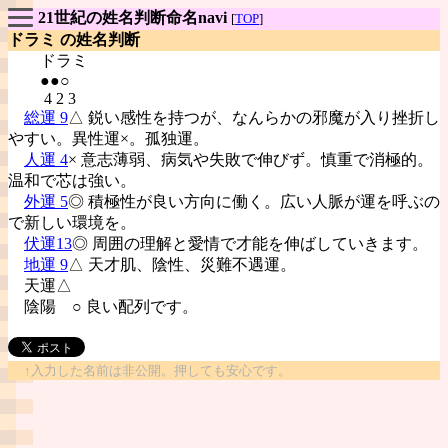
21世紀の姓名判断命名navi
[
TOP
]
ドラミ の姓名判断
ドラミ
●●○
4 2 3
総運 9
△ 鋭い感性を持つが、なんらかの邪魔が入り挫折し
やすい。異性運×。孤独運。
人運 4
× 意志薄弱、病気や失敗で伸びず。慎重で消極的。
温和で芯は強い。
外運 5
◎ 積極性が良い方向に働く。広い人脈が運を呼ぶの
で新しい環境を。
伏運13
◎ 周囲の理解と愛情で才能を伸ばしていきます。
地運 9
△ 天才肌、陰性、災難不遇運。
天運△
陰陽
○ 良い配列です。
↑入力した名前は非公開。押しても安心です。