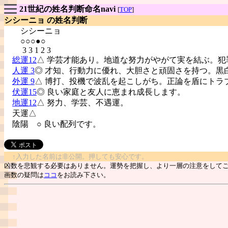
21世紀の姓名判断命名navi
[
TOP
]
シシーニョ の姓名判断
シシーニョ
○○○●○
3 3 1 2 3
総運12
△ 学芸才能あり。地道な努力がやがて実を結ぶ。犯
人運 3
◎ 才知、行動力に優れ、大胆さと頑固さを持つ。黒
外運 9
△ 博打、投機で波乱を起こしがち。正論を盾にトラ
伏運15
◎ 良い家庭と友人に恵まれ成長します。
地運12
△ 努力、学芸、不遇運。
天運△
陰陽
○ 良い配列です。
↑入力した名前は非公開。押しても安心です。
凶数を悲観する必要はありません。運勢を把握し、より一層の注意をして
画数の疑問は
ココ
をお読み下さい。