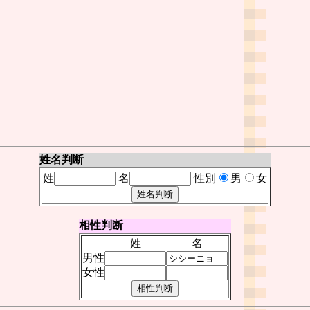
姓名判断
姓
名
性別
男
女
相性判断
姓
名
男性
女性