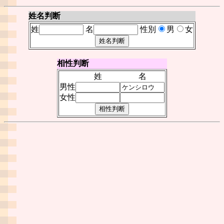
姓名判断
姓
名
性別
男
女
相性判断
姓
名
男性
女性