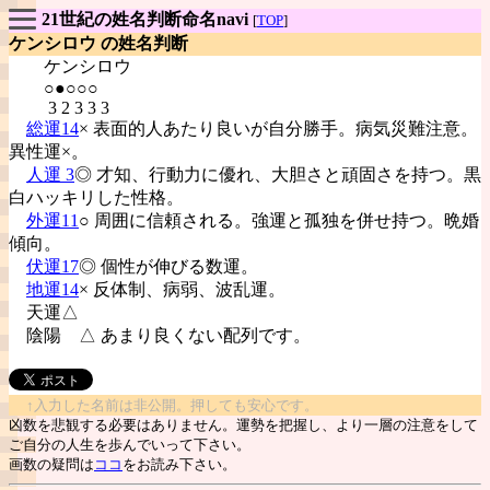
21世紀の姓名判断命名navi
[
TOP
]
ケンシロウ の姓名判断
ケンシロウ
○●○○○
3 2 3 3 3
総運14
× 表面的人あたり良いが自分勝手。病気災難注意。
異性運×。
人運 3
◎ 才知、行動力に優れ、大胆さと頑固さを持つ。黒
白ハッキリした性格。
外運11
○ 周囲に信頼される。強運と孤独を併せ持つ。晩婚
傾向。
伏運17
◎ 個性が伸びる数運。
地運14
× 反体制、病弱、波乱運。
天運△
陰陽
△ あまり良くない配列です。
↑入力した名前は非公開。押しても安心です。
凶数を悲観する必要はありません。運勢を把握し、より一層の注意をして
ご自分の人生を歩んでいって下さい。
画数の疑問は
ココ
をお読み下さい。