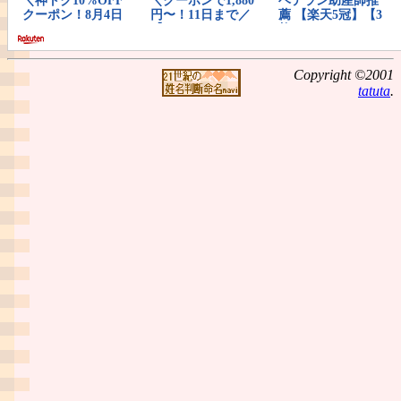
Copyright ©2001
tatuta
.